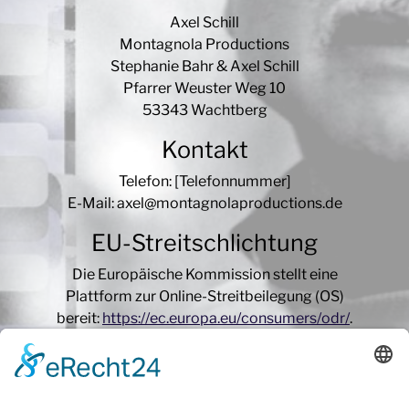
Axel Schill
Montagnola Productions
Stephanie Bahr & Axel Schill
Pfarrer Weuster Weg 10
53343 Wachtberg
Kontakt
Telefon: [Telefonnummer]
E-Mail: axel@montagnolaproductions.de
EU-Streitschlichtung
Die Europäische Kommission stellt eine
Plattform zur Online-Streitbeilegung (OS)
bereit:
https://ec.europa.eu/consumers/odr/
.
Unsere E-Mail-Adresse finden Sie oben im
Impressum.
Verbraucher­streit­